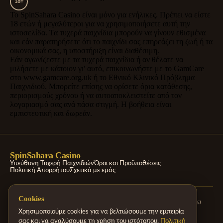
18+
Το SpinSahara Casino είναι μόνο για ενήλικες. Πρέπει να είστε
18 ετών ή μεγαλύτεροι για να χρησιμοποιήσετε αυτή την
ιστοσελίδα. Τα τυχερά παιχνίδια μπορούν να γίνουν εθισμένα
και εάν παρατηρήσετε ότι το παιχνίδι σας επηρεάζει τη ζωή ή τα
οικονομικά σας, η υποστήριξη είναι διαθέσιμη.
Εάν αγωνίζεστε με τα τυχερά παιχνίδια ή αν θέλατε να
μιλήσετε με κάποιον γι' αυτό, επικοινωνήστε με το GamCare
στο www.gamcare.org.uk ή το Εθνικό Κλινικό Πρόβλημα
Παιχνιδιού. Μπορείτε επίσης να ορίσετε όρια κατάθεσης,
περιορισμούς χρόνου ή να αυτοαποκλειστείτε από τον
λογαριασμό σας ανά πάσα στιγμή. Η βοήθεια είναι
εμπιστευτική και δωρεάν.
SpinSahara Casino
Υπεύθυνη Τυχερή Παιχνιδιών
Όροι και Προϋποθέσεις
Πολιτική Απορρήτου
Σχετικά με εμάς
Cookies
Το SpinSahara Casino λειτουργεί από τη Sahara Digital Services Limited και έχει
άδεια και ρυθμίζεται από την Malta Gaming Authority με αριθμό άδειας
Χρησιμοποιούμε cookies για να βελτιώσουμε την εμπειρία
MGA/B2C/343/2019. Πρέπει να είστε 18 ετών ή μεγαλύτεροι για να
σας και να αναλύσουμε τη χρήση του ιστότοπου.
Πολιτική