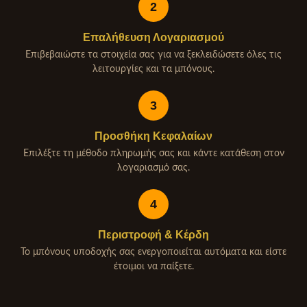
2
Επαλήθευση Λογαριασμού
Επιβεβαιώστε τα στοιχεία σας για να ξεκλειδώσετε όλες τις
λειτουργίες και τα μπόνους.
3
Προσθήκη Κεφαλαίων
Επιλέξτε τη μέθοδο πληρωμής σας και κάντε κατάθεση στον
λογαριασμό σας.
4
Περιστροφή & Κέρδη
Το μπόνους υποδοχής σας ενεργοποιείται αυτόματα και είστε
έτοιμοι να παίξετε.