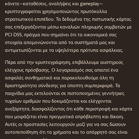
κάνετε—καταθέσεις, αναλήψεις και gameplay—
κρυπτογραφείται χρησιμοποιώντας πρωτόκολλα
στρατιωτικού επιπέδου. Τα δεδομένα της πιστωτικής κάρτας
σας επεξεργάζονται μέσω καναλιών πληρωμής συμβατών με
PCI DSS, πράγμα που σημαίνει ότι τα οικονομικά σας
στοιχεία απομονώνονται από τα συστήματά μας και
αντιμετωπίζονται με τα υψηλότερα πρότυπα ασφάλειας.
Πέρα από την κρυπτογράφηση, επιβάλλουμε αυστηρούς
ελέγχους πρόσβασης. Ο λογαριασμός σας απαιτεί ένα
ασφαλές συνθηματικό και παρακολουθούμε όλη τη
δραστηριότητα σύνδεσης για ύποπτη συμπεριφορά. Τα
παιχνίδια μας εκτελούνται σε πιστοποιημένες γεννήτριες
τυχαίων αριθμών που δοκιμάζονται και ελέγχονται
ανεξάρτητα, διασφαλίζοντας ότι κάθε περιστροφή και κάρτα
που μοιράζεται είναι πραγματικά απρόβλεπτη και δίκαιη.
Αυτές οι προστασίες λειτουργούν μαζί για να σας δώσουν
αυτοπεποίθηση ότι τα χρήματα και το απόρρητό σας είναι