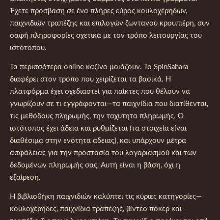
Έχετε πρόσβαση σε ένα πλήρες εύρος κουλοχέρηδων,
παιχνιδιών τραπέζης και επιλογών ζωντανού κρουπιέρη, συν
σαφή πληροφορίες σχετικά με τον τρόπο λειτουργίας του
ιστότοπου.
Τα περισσότερα online καζίνο μοιάζουν. Το SpinSahara
διαφέρει στον τρόπο που χειρίζεται τα βασικά. Η
πλατφόρμα έχει σχεδιαστεί για παίκτες που θέλουν να
γνωρίζουν σε τι εγγράφονται—τα παιχνίδια που διατίθενται,
τις μεθόδους πληρωμής, την ταχύτητα πληρωμής. Ο
ιστότοπος έχει άδεια και ρυθμίζεται (τα στοιχεία είναι
διαθέσιμα στην ενότητα άδειας), και υπάρχουν μέτρα
ασφάλειας για την προστασία του λογαριασμού και των
δεδομένων πληρωμής σας. Αυτή είναι η βάση, όχι η
εξαίρεση.
Η βιβλιοθήκη παιχνιδιών καλύπτει τις κύριες κατηγορίες—
κουλοχέρηδες, παιχνίδια τραπέζης, βίντεο πόκερ και