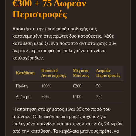
€300 + 75 Δωρεάν
Περιστροφές
Αποκτήστε την προσφορά υποδοχής σας
κατανεμημένη στις πρώτες δύο καταθέσεις. Κάθε
κατάθεση κερδίζει ένα ποσοστό αντιστοίχισης συν
δωρεάν περιστροφές σε επιλεγμένα παιχνίδια
κουλοχέρηδων.
Ποσοστό
Μέγιστο
Δωρεάν
Κατάθεση
Αντιστοίχισης
Μπόνους
Περιστροφές
Πρώτη
100%
€200
50
Δεύτερη
50%
€100
25
Η απαίτηση στοιχήματος είναι 35x το ποσό του
μπόνους. Οι δωρεάν περιστροφές ισχύουν για
επιλεγμένα παιχνίδια και πιστώνονται εντός 24 ωρών
από την κατάθεση. Τα κεφάλαια μπόνους πρέπει να