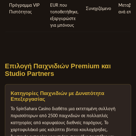
Πρόγραμμα VIP
EUR που
Μεταβλη
Συνεχιζόμενο
Πιστότητας
τοποθετήθηκε,
ανά επίπ
εξαργυρώστε
για μπόνους
Επιλογή Παιχνιδιών Premium και
Studio Partners
Κατηγορίες Παιχνιδιών με Δυνατότητα
Επεξεργασίας
Το SpinSahara Casino διαθέτει μια εκτεταμένη συλλογή
περισσότερων από 2500 παιχνιδιών σε πολλαπλές
κατηγορίες από κορυφαίους διεθνείς παρόχους. Το
χαρτοφυλάκιό μας καλύπτει βίντεο κουλοχέρηδες,