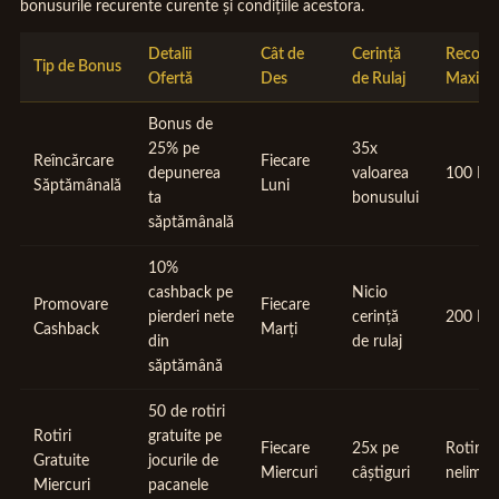
bonusurile recurente curente și condițiile acestora.
Detalii
Cât de
Cerință
Recomp
Tip de Bonus
Ofertă
Des
de Rulaj
Maxim
Bonus de
25% pe
35x
Reîncărcare
Fiecare
depunerea
valoarea
100 EU
Săptămânală
Luni
ta
bonusului
săptămânală
10%
cashback pe
Nicio
Promovare
Fiecare
pierderi nete
cerință
200 EU
Cashback
Marți
din
de rulaj
săptămână
50 de rotiri
Rotiri
gratuite pe
Fiecare
25x pe
Rotiri
Gratuite
jocurile de
Miercuri
câștiguri
nelimita
Miercuri
pacanele