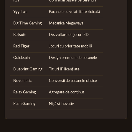
IGT
Conversii bazate pe terenuri
Yggdrasil
Pacanele cu volatilitate ridicată
Big Time Gaming
Mecanica Megaways
Betsoft
Dezvoltare de jocuri 3D
Red Tiger
Jocuri cu prioritate mobilă
Quickspin
Design premium de pacanele
Blueprint Gaming
Titluri IP licențiate
Novomatic
Conversii de pacanele clasice
Relax Gaming
Agregare de conținut
Push Gaming
Nișă și inovativ