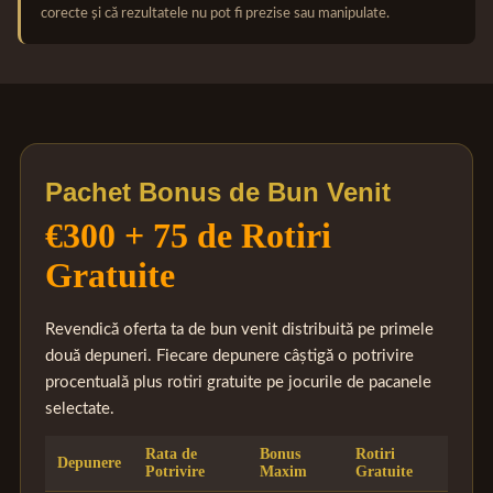
corecte și că rezultatele nu pot fi prezise sau manipulate.
Pachet Bonus de Bun Venit
€300 + 75 de Rotiri
Gratuite
Revendică oferta ta de bun venit distribuită pe primele
două depuneri. Fiecare depunere câștigă o potrivire
procentuală plus rotiri gratuite pe jocurile de pacanele
selectate.
Rata de
Bonus
Rotiri
Depunere
Potrivire
Maxim
Gratuite