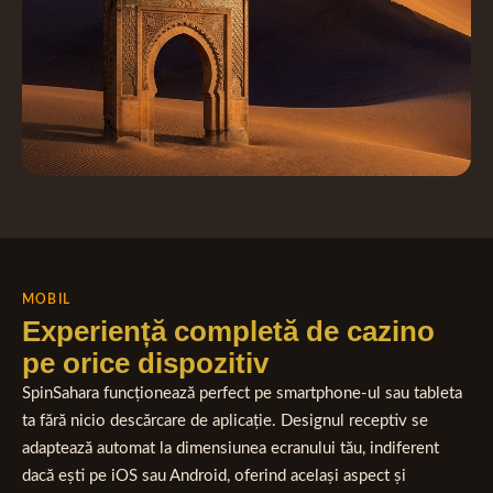
MOBIL
Experiență completă de cazino
pe orice dispozitiv
SpinSahara funcționează perfect pe smartphone-ul sau tableta
ta fără nicio descărcare de aplicație. Designul receptiv se
adaptează automat la dimensiunea ecranului tău, indiferent
dacă ești pe iOS sau Android, oferind același aspect și