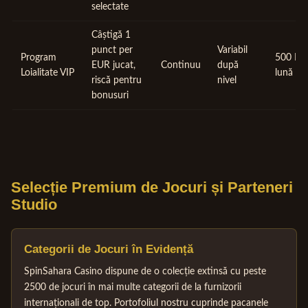
selectate
Câștigă 1
punct per
Variabil
Program
500 EU
EUR jucat,
Continuu
după
Loialitate VIP
lună
riscă pentru
nivel
bonusuri
Selecție Premium de Jocuri și Parteneri
Studio
Categorii de Jocuri în Evidență
SpinSahara Casino dispune de o colecție extinsă cu peste
2500 de jocuri în mai multe categorii de la furnizorii
internaționali de top. Portofoliul nostru cuprinde pacanele