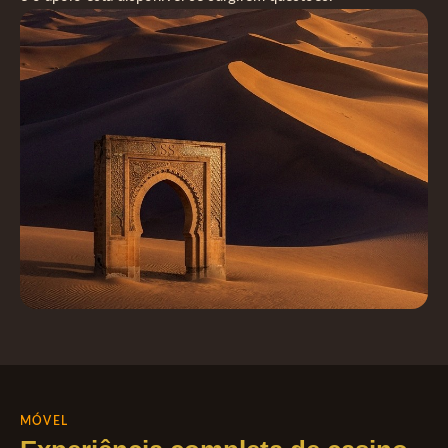
MÓVEL