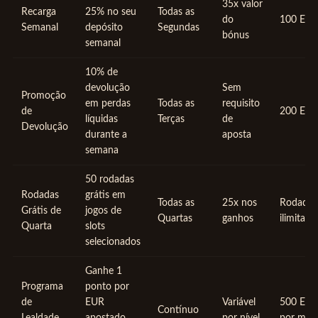
35x valor
Recarga
25% no seu
Todas as
do
100 EU
Semanal
depósito
Segundas
bónus
semanal
10% de
devolução
Sem
Promoção
em perdas
Todas as
requisito
de
200 EU
líquidas
Terças
de
Devolução
durante a
aposta
semana
50 rodadas
Rodadas
grátis em
Todas as
25x nos
Rodadas
Grátis de
jogos de
Quartas
ganhos
ilimitada
Quarta
slots
selecionados
Ganhe 1
Programa
ponto por
de
EUR
Variável
500 EU
Contínuo