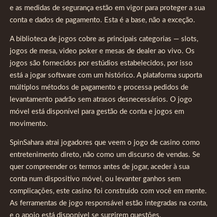
e as medidas de segurança estão em vigor para proteger a sua
conta e dados de pagamento. Esta é a base, não a exceção.
A biblioteca de jogos cobre as principais categorias — slots,
jogos de mesa, video poker e mesas de dealer ao vivo. Os
jogos são fornecidos por estúdios estabelecidos, por isso
está a jogar software com um histórico. A plataforma suporta
múltiplos métodos de pagamento e processa pedidos de
levantamento padrão sem atrasos desnecessários. O jogo
móvel está disponível para gestão de conta e jogos em
movimento.
SpinSahara atrai jogadores que veem o jogo de casino como
entretenimento direto, não como um discurso de vendas. Se
quer compreender os termos antes de jogar, aceder à sua
conta num dispositivo móvel, ou levanter ganhos sem
complicações, este casino foi construído com você em mente.
As ferramentas de jogo responsável estão integradas na conta,
e o apoio está disponível se surgirem questões.