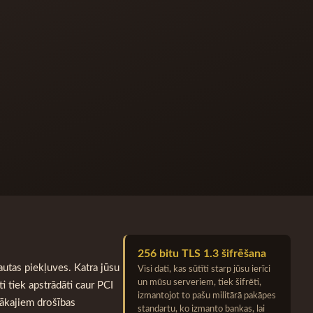
256 bitu TLS 1.3 šifrēšana
utas piekļuves. Katra jūsu
Visi dati, kas sūtīti starp jūsu ierīci
un mūsu serveriem, tiek šifrēti,
i tiek apstrādāti caur PCI
izmantojot to pašu militārā pakāpes
tākajiem drošības
standartu, ko izmanto bankas, lai