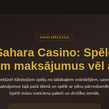
JAUNI SPĒLĒTĀJI
ahara Casino: Spēlē
m maksājumus vēl 
iekļūsti tūkstošiem spēļu no labākajiem sniedzējiem, saņ
aksājumus tajā pašā dienā un spēlē ar pilnu pārredzamīb
Izpēti mūsu sveiciena paketi un drošību zemāk.