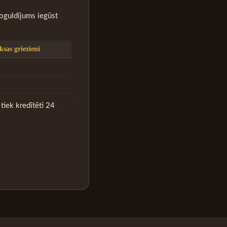
oguldījums iegūst
sas griezieni
tiek kredītēti 24