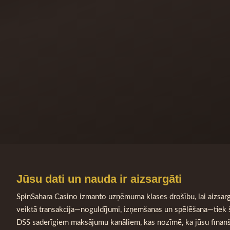
Jūsu dati un nauda ir aizsargāti
SpinSahara Casino izmanto uzņēmuma klases drošību, lai aizsarg
veiktā transakcija—noguldījumi, izņemšanas un spēlēšana—tiek šif
DSS saderīgiem maksājumu kanāliem, kas nozīmē, ka jūsu finanšu