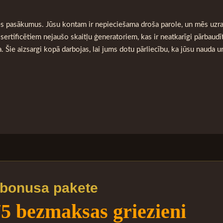
les pasākumus. Jūsu kontam ir nepieciešama droša parole, un mēs uzr
rtificētiem nejaušo skaitļu ģeneratoriem, kas ir neatkarīgi pārbaudīti
. Šie aizsargi kopā darbojas, lai jums dotu pārliecību, ka jūsu nauda u
 bonusa pakete
75 bezmaksas griezieni