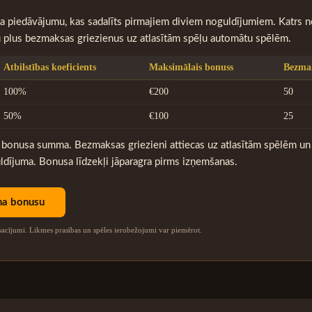
a piedāvājumu, kas sadalīts pirmajiem diviem noguldījumiem. Katrs n
u plus bezmaksas griezienus uz atlasītām spēļu automātu spēlēm.
Atbilstības koeficients
Maksimālais bonuss
Bezmak
100%
€200
50
50%
€100
25
 bonusa summa. Bezmaksas griezieni attiecas uz atlasītām spēlēm un 
ldījuma. Bonusa līdzekļi jāparagra pirms izņemšanas.
na bonusu
sacījumi. Likmes prasības un spēles ierobežojumi var piemērot.