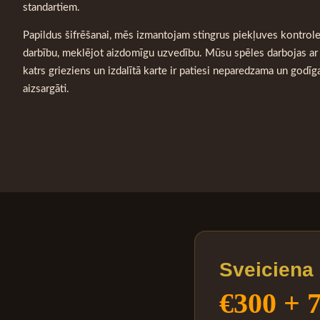
standartiem.
Papildus šifrēšanai, mēs izmantojam stingrus piekļuves kontro
darbību, meklējot aizdomīgu uzvedību. Mūsu spēles darbojas ar se
katrs grieziens un izdalītā karte ir patiesi neparedzama un godīga
aizsargāti.
Sveiciena
€300 + 