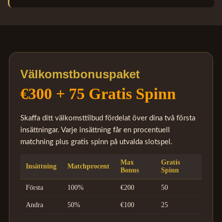
Välkomstbonuspaket
€300 + 75 Gratis Spinn
Skaffa ditt välkomsttilbud fördelat över dina två första
insättningar. Varje insättning får en procentuell
matchning plus gratis spinn på utvalda slotspel.
Max
Gratis
Insättning
Matchprocent
Bonus
Spinn
Första
100%
€200
50
Andra
50%
€100
25