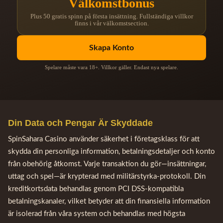
Välkomstbonus
Plus 50 gratis spinn på första insättning. Fullständiga villkor
finns i vår välkomstsection.
Skapa Konto
Spelare måste vara 18+. Villkor gäller. Endast nya spelare.
Din Data och Pengar Är Skyddade
SpinSahara Casino använder säkerhet i företagsklass för att
skydda din personliga information, betalningsdetaljer och konto
från obehörig åtkomst. Varje transaktion du gör—insättningar,
uttag och spel—är krypterad med militärstyrka-protokoll. Din
kreditkortsdata behandlas genom PCI DSS-kompatibla
betalningskanaler, vilket betyder att din finansiella information
är isolerad från våra system och behandlas med högsta