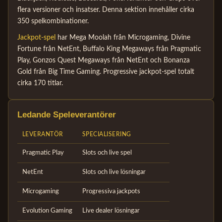
flera versioner och insatser. Denna sektion innehåller cirka
350 spelkombinationer.
Jackpot-spel
har Mega Moolah från Microgaming, Divine
Fortune från NetEnt, Buffalo King Megaways från Pragmatic
Play, Gonzos Quest Megaways från NetEnt och Bonanza
Gold från Big Time Gaming. Progressive jackpot-spel totalt
cirka 170 titlar.
Ledande Speleverantörer
LEVERANTÖR
SPECIALISERING
Pragmatic Play
Slots och live spel
NetEnt
Slots och live lösningar
Microgaming
Progressiva jackpots
Evolution Gaming
Live dealer lösningar