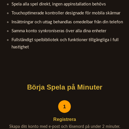
Spela alla spel direkt, ingen appinstallation behövs
Touchoptimerade kontroller designade för mobila skärmar
Insättningar och uttag behandlas omedelbar från din telefon
Samma konto synkroniseras över alla dina enheter
Fullständigt spelbibliotek och funktioner tillgängliga i full
hastighet
Börja Spela på Minuter
1
Registrera
Skapa ditt konto med e-post och lösenord på under 2 minuter.