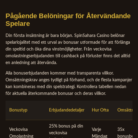
Pågående Belöningar för Återvändande
Spelare
Din första insättning är bara början. SpinSahara Casino belönar
spelarlojalitet med ett urval av bonusar utformade för att förlänga
din speltid och öka dina vinstmöjligheter. Från veckovisa
omolastningserbjudanden till cashback på förluster finns det alltid
en anledning att återvända.
Alla bonuserbjudanden kommer med transparenta villkor.
Omsättningskrav anges tydligt på förhand, och de flesta kampanjer
kan kombineras med din spelstrategi. Kontrollera tabellen nedan
för aktuella återkommande bonusar och deras villkor.
Bonustyp
Erbjudandedetaljer
Hur Ofta
Omsättnin
25% bonus på din
Veckovisa
Varje
35x
veckovisa
Omolastning
Måndag
bonusbelo