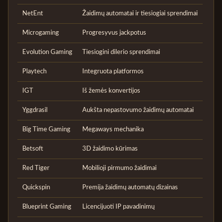
NetEnt
Žaidimų automatai ir tiesiogiai sprendimai
Microgaming
Progresyvus jackpotus
Evolution Gaming
Tiesiogini dilerio sprendimai
Playtech
Integruota platformos
IGT
Iš žemės konvertijos
Yggdrasil
Aukšta nepastovumo žaidimų automatai
Big Time Gaming
Megaways mechanika
Betsoft
3D žaidimo kūrimas
Red Tiger
Mobilioji pirmumo žaidimai
Quickspin
Premija žaidimų automatų dizainas
Blueprint Gaming
Licencijuoti IP pavadinimų