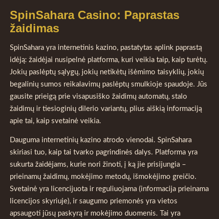
SpinSahara Casino: Paprastas
žaidimas
SpinSahara yra internetinis kazino, pastatytas aplink paprastą
idėją: žaidėjai nusipelnė platforma, kuri veikia taip, kaip turėtų.
Jokių paslėptų sąlygų, jokių netikėtų išėmimo taisyklių, jokių
begalinių sumos reikalavimų paslėptų smulkioje spaudoje. Jūs
gausite prieigą prie visapusiško žaidimų automatų, stalo
žaidimų ir tiesioginių dilerio variantų, plius aiškią informaciją
apie tai, kaip svetainė veikia.
Dauguma internetinių kazino atrodo vienodai. SpinSahara
skiriasi tuo, kaip tai tvarko pagrindinės dalys. Platforma yra
sukurta žaidėjams, kurie nori žinoti, į ką jie prisijungia –
prieinamų žaidimų, mokėjimo metodų, išmokėjimo greičio.
Svetainė yra licencijuota ir reguliuojama (informacija prieinama
licencijos skyriuje), ir saugumo priemonės yra vietos
apsaugoti jūsų paskyrą ir mokėjimo duomenis. Tai yra