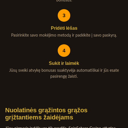
bonusus.
3
Pridėti lėšas
Pasirinkite savo mokėjimo metodą ir padėkite į savo paskyrą.
4
Sukit ir laimėk
Jūsų sveiki atvykę bonusas suaktyvėja automatiškai ir jūs esate
pasirengę žaisti.
Nuolatinės grąžintos grąžos
grįžtantiems žaidėjams