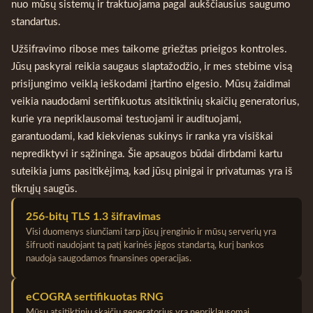
nuo mūsų sistemų ir traktuojama pagal aukščiausius saugumo
standartus.
Užšifravimo ribose mes taikome griežtas prieigos kontroles.
Jūsų paskyrai reikia saugaus slaptažodžio, ir mes stebime visą
prisijungimo veiklą ieškodami įtartino elgesio. Mūsų žaidimai
veikia naudodami sertifikuotus atsitiktinių skaičių generatorius,
kurie yra nepriklausomai testuojami ir audituojami,
garantuodami, kad kiekvienas sukinys ir ranka yra visiškai
neprediktyvi ir sąžininga. Šie apsaugos būdai dirbdami kartu
suteikia jums pasitikėjimą, kad jūsų pinigai ir privatumas yra iš
tikrųjų saugūs.
256-bitų TLS 1.3 šifravimas
Visi duomenys siunčiami tarp jūsų įrenginio ir mūsų serverių yra
šifruoti naudojant tą patį karinės jėgos standartą, kurį bankos
naudoja saugodamos finansines operacijas.
eCOGRA sertifikuotas RNG
Mūsų atsitiktinių skaičių generatorius yra nepriklausomai