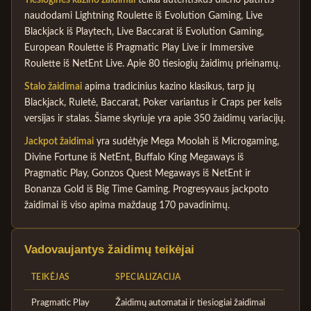
Tiesioginės kazino žaidimai
teikia autentiškus dilerio patirtis
naudodami Lightning Roulette iš Evolution Gaming, Live
Blackjack iš Playtech, Live Baccarat iš Evolution Gaming,
European Roulette iš Pragmatic Play Live ir Immersive
Roulette iš NetEnt Live. Apie 80 tiesiogių žaidimų prieinamų.
Stalo žaidimai
apima tradicinius kazino klasikus, tarp jų
Blackjack, Ruletė, Baccarat, Poker variantus ir Craps per kelis
versijas ir stalas. Šiame skyriuje yra apie 350 žaidimų variacijų.
Jackpot žaidimai
yra sudėtyje Mega Moolah iš Microgaming,
Divine Fortune iš NetEnt, Buffalo King Megaways iš
Pragmatic Play, Gonzos Quest Megaways iš NetEnt ir
Bonanza Gold iš Big Time Gaming. Progresyvaus jackpoto
žaidimai iš viso apima maždaug 170 pavadinimų.
Vadovaujantys žaidimų teikėjai
TEIKĖJAS
SPECIALIZACIJA
Pragmatic Play
Žaidimų automatai ir tiesiogiai žaidimai