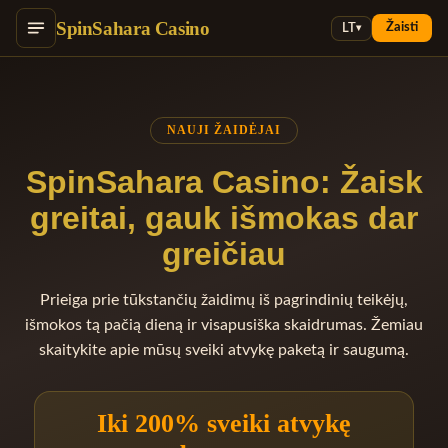
SpinSahara Casino
Žaisti
LT
▾
NAUJI ŽAIDĖJAI
SpinSahara Casino: Žaisk
greitai, gauk išmokas dar
greičiau
Prieiga prie tūkstančių žaidimų iš pagrindinių teikėjų,
išmokos tą pačią dieną ir visapusiška skaidrumas. Žemiau
skaitykite apie mūsų sveiki atvykę paketą ir saugumą.
Iki 200% sveiki atvykę