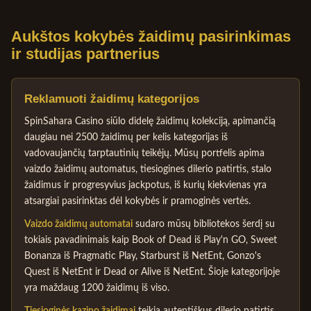
Aukštos kokybės žaidimų pasirinkimas
ir studijas partnerius
Reklamuoti žaidimų kategorijos
SpinSahara Casino siūlo didelę žaidimų kolekciją, apimančią
daugiau nei 2500 žaidimų per kelis kategorijas iš
vadovaujančių tarptautinių teikėjų. Mūsų portfelis apima
vaizdo žaidimų automatus, tiesiogines dilerio patirtis, stalo
žaidimus ir progresyvius jackpotus, iš kurių kiekvienas yra
atsargiai pasirinktas dėl kokybės ir pramoginės vertės.
Vaizdo žaidimų automatai
sudaro mūsų bibliotekos šerdį su
tokiais pavadinimais kaip Book of Dead iš Play'n GO, Sweet
Bonanza iš Pragmatic Play, Starburst iš NetEnt, Gonzo's
Quest iš NetEnt ir Dead or Alive iš NetEnt. Šioje kategorijoje
yra maždaug 1200 žaidimų iš viso.