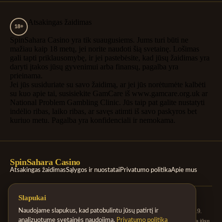
Atsakingas žaidimas
18+
SpinSahara Casino yra tik suaugusiems. Jums turi būti ne
mažiau kaip 18 metų, jei norite naudoti šią svetainę. Lošimas
gali tapti priklausomybę, ir jei pastebėsite, kad jūsų žaidimas yra
daryti įtakos jūsų gyvenimui arba finansų, pagalba yra
prieinama.
Jei jūs susiduriate su savo žaidimą, ar jei jūs norėtumėte kalbėti
su kuo apie tai, susisiekite GamCare iš www.gamcare.org.uk ar
National Problem Gambling Clinic. Jūs taip pat galite nustatyti
indėlio ribas, laiko ribas, ar savęs atimti iš savo paskyros bet
kuriuo metu. Pagalba yra konfidenciali ir nemokama.
SpinSahara Casino
Atsakingas žaidimas
Sąlygos ir nuostatai
Privatumo politika
Apie mus
Slapukai
SpinSahara Casino veikia Sahara Digital Services Limited ir yra licencijuota bei
reguliuojama Malta lošimo valdžios pagal licencijos numerį MGA/B2C/343/2019.
Naudojame slapukus, kad patobulintu jūsų patirtį ir
analizuotume svetainės naudojimą.
Privatumo politika
Jums turi būti ne mažiau kaip 18 metų, jei norite naudoti šią svetainę. Jei jūs arba jūsų