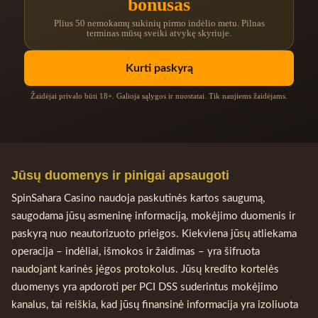
bonusas
Plius 50 nemokamų sukinių pirmo indėlio metu. Pilnas
terminas mūsų sveiki atvykę skyriuje.
Kurti paskyrą
Žaidėjai privalo būti 18+. Galioja sąlygos ir nuostatai. Tik naujiems žaidėjams.
Jūsų duomenys ir pinigai apsaugoti
SpinSahara Casino naudoja paskutinės kartos saugumą,
saugodama jūsų asmeninę informaciją, mokėjimo duomenis ir
paskyrą nuo neautorizuoto prieigos. Kiekviena jūsų atliekama
operacija – indėliai, išmokos ir žaidimas – yra šifruota
naudojant karinės jėgos protokolus. Jūsų kredito kortelės
duomenys yra apdoroti per PCI DSS suderintus mokėjimo
kanalus, tai reiškia, kad jūsų finansinė informacija yra izoliuota