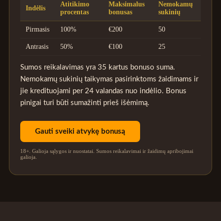
Atitikimo
Maksimalus
Nemokamų
Indėlis
procentas
bonusas
sukinių
Pirmasis
100%
€200
50
Antrasis
50%
€100
25
Sumos reikalavimas yra 35 kartus bonuso suma.
Nemokamų sukinių taikymas pasirinktoms žaidimams ir
jie kredituojami per 24 valandas nuo indėlio. Bonus
pinigai turi būti sumažinti prieš išėmimą.
Gauti sveiki atvykę bonusą
18+. Galioja sąlygos ir nuostatai. Sumos reikalavimai ir žaidimų apribojimai
galioja.