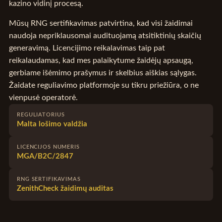
kazino vidinį procesą.
Mūsų RNG sertifikavimas patvirtina, kad visi žaidimai
naudoja nepriklausomai audituojamą atsitiktinių skaičių
generavimą. Licencijimo reikalavimas taip pat
reikalaudamas, kad mes palaikytume žaidėjų apsaugą,
gerbiame išėmimo prašymus ir skelbius aiškias sąlygas.
Žaidate reguliavimo platformoje su tikru priežiūra, o ne
vienpusė operatorė.
REGULIATORIUS
Malta lošimo valdžia
LICENCIJOS NUMERIS
MGA/B2C/2847
RNG SERTIFIKAVIMAS
ZenithCheck žaidimų auditas