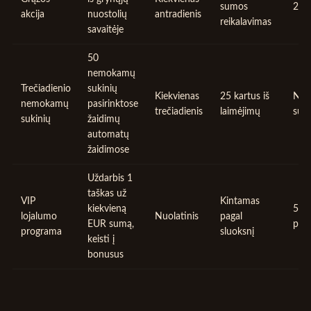
sumos
200
akcija
nuostolių
antradienis
reikalavimas
savaitėje
50
nemokamų
Trečiadienio
sukinių
Kiekvienas
25 kartus iš
Neri
nemokamų
pasirinktose
trečiadienis
laimėjimų
suki
sukinių
žaidimų
automatų
žaidimose
Uždarbis 1
taškas už
VIP
Kintamas
kiekvieną
500
lojalumo
Nuolatinis
pagal
EUR sumą,
per
programa
sluoksnį
keisti į
bonusus