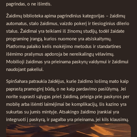
pagrindas, o ne išimtis.
Žaidimų biblioteka apima pagrindinius kategorijas – žaidimų
automatus, stalo žaidimus, vaizdo pokerį ir tiesioginius dilerio
stalus. Žaidimai yra teikiami iš žinomų studijų, todėl žaidate
programinę įrangą, kurios nuomone yra atsiskaitymų.
Platforma palaiko kelis mokėjimo metodus ir standartines
išėmimo prašymus apdoroja be nereikalingų vėlavimų.
Mobilioji žaidimas yra prieinama paskyrų valdymui ir žaidimui
naudojant pakeliui.
SpinSahara patraukia žaidėjus, kurie žaidimo lošimą mato kaip
paprastą pramoginį būdą, o ne kaip pardavimo pasiūlymą. Jei
norite suprasti sąlygas prieš žaidimą, prieiga prie paskyros per
mobilę arba išėmti laimėjimai be komplikacijų, šis kazino yra
sukurtas su jumis mintyje. Atsakingo žaidimo įrankiai yra
integruoti į paskyrą, ir pagalba yra prieinama, jei kils klausimų.