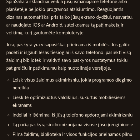
SpinSahara sklandžiai veikia jūsų išmaniajame telefone arba
planšetėje be jokio programos atsisiuntimo. Reagüojantis
dizainas automatiškai prisitaiko jūsų ekrano dydžiui, nesvarbu,
ar naudojate iOS ar Android, suteikdamas tą patį maketą ir
veikimą, kurį gautumėte kompiuteryje.
Jūsų paskyra yra visapusiškai prieinama iš mobilės. Jūs galite
padėti ir išgauti lėšas tiesiogiai iš savo telefono, pasiekti visą
žaidimų bibliotek ir valdyti savo paskyros nustatymus tokiu
pat greičiu ir patikimumu kaip nuotolinėje versijoje.
Leisk visus žaidimus akimirksniu, jokia programos diegimo
nereikia
Lieskite optimizuotus valdiklius, sukurtus mobiliesiems
ekranams
Indėliai ir išėmimai iš jūsų telefono apdorojami akimirksniu
Tą pačią paskyrą sinchronizuojama visose jūsų įrenginiuose
Pilna žaidimų biblioteka ir visos funkcijos prieinamos pilnu