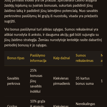
Jūsų pirmasis indėlis yra tik pradžia. SpinSahara Casino atlygina
žaidėjų lojalumą su įvairiais bonusais, sukurtais padidinti jūsų
žaidimo laiką ir padidinti jūsų laimėjimo potencialą. Nuo savaitės
perkrovimo pasiūlymų iki grąžą iš nuostolių, visada yra priežastis
sugrįžti.
Visi bonus pasiūlymai turi aiškias sąlygas. Sumos reikalavimai yra
aiškiai nurodyta iš anksto, ir dauguma akcijų gali būti sujungta su
jūsų žaidimo strategija. Žemiau nurodytoje lentelėje rasite dabartinį
periodinį bonusą ir jo sąlygas.
Pasiūlymo
Sumos
Mak
Bonus tipas
Kaip dažnai
informacija
reikalavimas
atly
25%
bonusas
Savaitės
Kiekvienas
35 kartus
jūsų
100
perkrova
pirmadienis
bonus suma
savaitės
indėliui
10% grąža
Nereikalingas
Grąžos
iš grynųjų
Kiekvienas